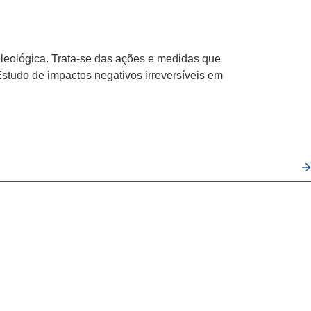
Home
Empresa
Serviços
Tecnologias
Contato
leológica. Trata-se das ações e medidas que
studo de impactos negativos irreversíveis em